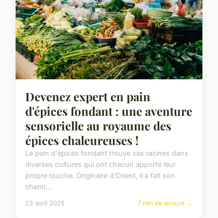
Devenez expert en pain
d'épices fondant : une aventure
sensorielle au royaume des
épices chaleureuses !
Le pain d'épices fondant trouve ses racines dans
diverses cultures qui ont chacun apporté leur
propre touche. Originaire d'Orient, il a fait son
chemi...
23 avril 2025
7 min de lecture →