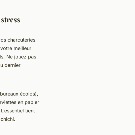
stress
vos charcuteries
votre meilleur
nds. Ne jouez pas
au dernier
 bureaux écolos),
rviettes en papier
’essentiel tient
chichi.