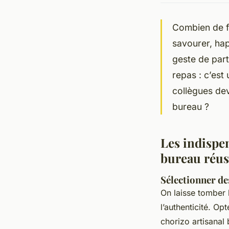
Combien de f
savourer, hap
geste de part
repas : c’est
collègues dev
bureau ?
Les indispe
bureau réus
Sélectionner des
On laisse tomber 
l’authenticité. O
chorizo artisanal