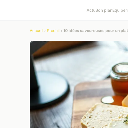
Actu
Bon plan
Equipe
Accueil
›
Produit
›
10 idées savoureuses pour un plat