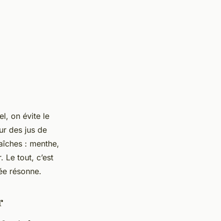
, on évite le
ur des jus de
aîches : menthe,
. Le tout, c’est
ée résonne.
r