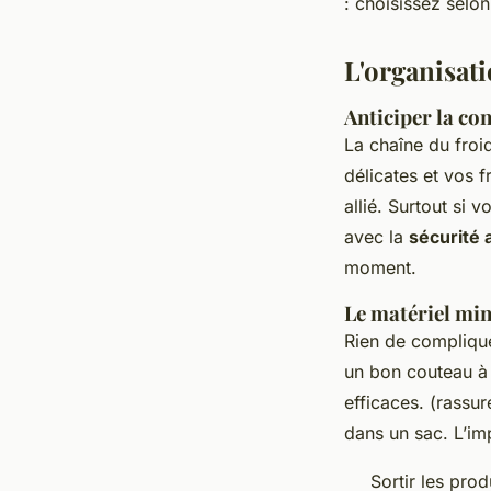
: choisissez selo
L'organisat
Anticiper la co
La chaîne du froi
délicates et vos 
allié. Surtout si 
avec la
sécurité 
moment.
Le matériel min
Rien de compliqué
un bon couteau à 
efficaces. (rassur
dans un sac. L’im
Sortir les pro