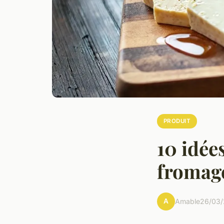
PRODUIT
10 idée
fromage
A
Amable
26/03/