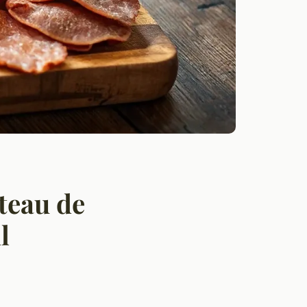
teau de
l