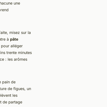
chacune une
prend
aite, misez sur la
utre à
pâte
 pour alléger
oins trente minutes
nce : les arômes
n pain de
ture de figues, un
lèvent les
nt de partage