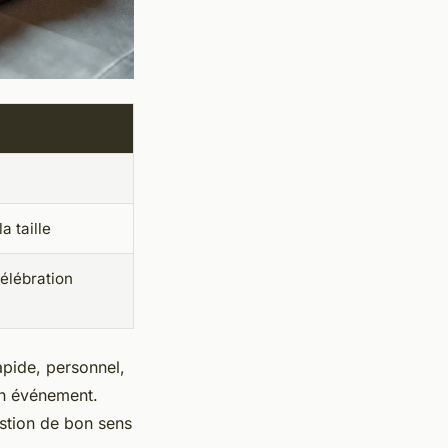
a taille
célébration
apide, personnel,
en événement.
estion de bon sens