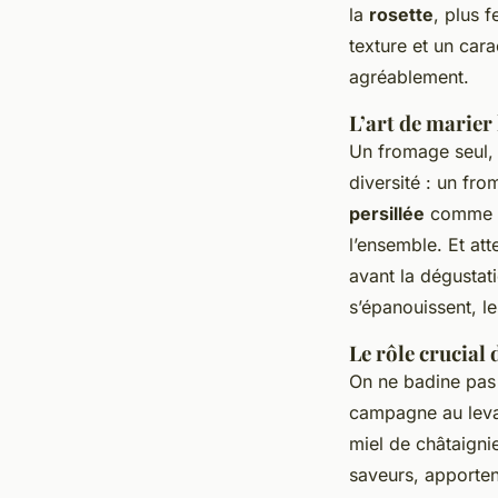
la
rosette
, plus 
texture et un cara
agréablement.
L’art de marier
Un fromage seul, 
diversité : un fr
persillée
comme la
l’ensemble. Et att
avant la dégustat
s’épanouissent, l
Le rôle crucial
On ne badine pas 
campagne au levain
miel de châtaigni
saveurs, apporten