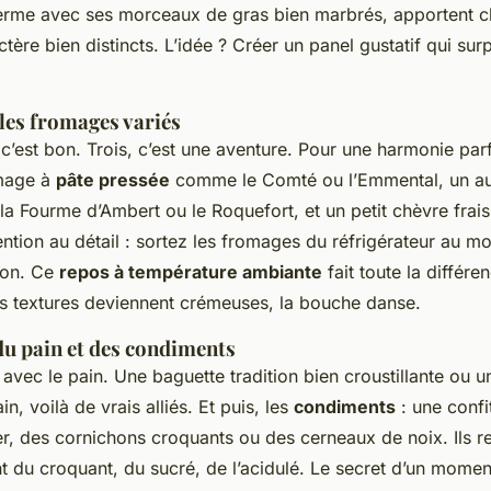
ferme avec ses morceaux de gras bien marbrés, apportent 
ctère bien distincts. L’idée ? Créer un panel gustatif qui sur
 les fromages variés
c’est bon. Trois, c’est une aventure. Pour une harmonie parf
omage à
pâte pressée
comme le Comté ou l’Emmental, un a
 Fourme d’Ambert ou le Roquefort, et un petit chèvre frais
ention au détail : sortez les fromages du réfrigérateur au m
ion. Ce
repos à température ambiante
fait toute la différe
es textures deviennent crémeuses, la bouche danse.
 du pain et des condiments
avec le pain. Une baguette tradition bien croustillante ou u
, voilà de vrais alliés. Et puis, les
condiments
: une confi
er, des cornichons croquants ou des cerneaux de noix. Ils re
t du croquant, du sucré, de l’acidulé. Le secret d’un mome