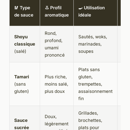
🔬
🥢 Type
👃 Profil
🍳 Utilisation
Par
de sauce
aromatique
idéale
tec
Rond,
Shoyu
Sautés, woks,
Fer
profond,
classique
marinades,
len
umami
(salé)
soupes
et b
prononcé
Plats sans
Pre
Tamari
Plus riche,
gluten,
exc
(sans
moins salé,
trempettes,
à b
gluten)
plus doux
assaisonnement
soj
fin
Grillades,
Con
Doux,
Sauce
brochettes,
sou
légèrement
sucrée
plats pour
mir