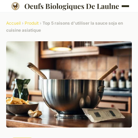
Oeufs Biologiques De Laulne
Accueil
›
Produit
›
Top 5 raisons d'utiliser la sauce soja en
cuisine asiatique