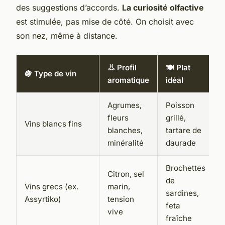
des suggestions d’accords.
La curiosité olfactive
est stimulée, pas mise de côté. On choisit avec
son nez, même à distance.
👃 Profil
🍽️ Plat
🍇 Type de vin
aromatique
idéal
Agrumes,
Poisson
fleurs
grillé,
Vins blancs fins
blanches,
tartare de
minéralité
daurade
Brochettes
Citron, sel
de
Vins grecs (ex.
marin,
sardines,
Assyrtiko)
tension
feta
vive
fraîche